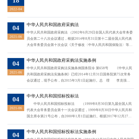
18
2022-04
中华人民共和国政府采购法
04
中华人民共和国政府采购法 （2002年6月29日全国人民代表大会常务委
2021-06
员会第二十八次会议通过，根据2014年8月31日第十二届全国人民代表
大会常务委员会第十次会议《关于修改〈中华人民共和国保险法〉等五
部法律的决定》修正） 第一章 总则 第一条 为了规范政府采购行
为，提高政府采购资金的使用效益，维护国家利益和社会公共利益，保
中华人民共和国政府采购法实施条例
04
护政府采购当事人的合法权益，促进廉政建设，制定本法。 第二条
中华人民共和国政府采购法实施条例​国务院令 第658号 《中华人民
在中华人民共和国境内进行...
2021-06
共和国政府采购法实施条例》已经2014年12月31日国务院第75次常务
会议通过，现予公布，自2015年3月1日起施行。总 理 李克强
2015年1月30日第一章 总 则 第一条 根据《中华人民共和国
政府采购法》（以下简称政府采购法），制定本条例。 第二条 政
中华人民共和国招标投标法
04
府采购法第二条所称财政性资金是指纳入预算管理的资金。 以财政
中华人民共和国招标投标法 （1999年8月30日第九届全国人民
性资金作为还款来源的借贷资金，...
2021-06
代表大会常务委员会第十一次会议通过，1999年8月30日中华人民共和
国主席令第21号公布，自2000年1月1日起施行。根据2017年12月27日
第十二届全国人民代表大会常务委员会第三十一次会议《关于修改〈中
华人民共和国招标投标法〉、〈中华人民共和国计量法〉的决定》修
中华人民共和国招标投标法实施条例
04
正） 第一章 总则第一条 为了规范招标投标活动，保护国家利