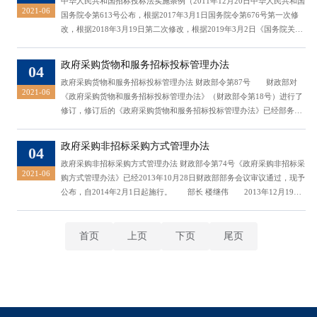
中华人民共和国招标投标法实施条例（2011年12月20日中华人民共和国
益、社会公共利益和招标投标活动...
2021-06
国务院令第613号公布，根据2017年3月1日国务院令第676号第一次修
改，根据2018年3月19日第二次修改，根据2019年3月2日《国务院关于
修改部分行政法规的决定》第三次修改，自2012年2月1日起施行）​第一
章 总则第一条 为了规范招标投标活动，根据《中华人民共和国招标投
政府采购货物和服务招标投标管理办法
04
标法》（以下简称招标投标法），制定本条例。第二条 招标投标法第三
政府采购货物和服务招标投标管理办法 财政部令第87号 财政部对
条所称工程建设项目，是指...
2021-06
《政府采购货物和服务招标投标管理办法》（财政部令第18号）进行了
修订，修订后的《政府采购货物和服务招标投标管理办法》已经部务会
议审议通过。现予公布，自2017年10月1日起施行。 部长 肖捷
2017年7月11日 第一章 总 则第一条 为了规范政府采购当事人
政府采购非招标采购方式管理办法
04
的采购行为，加强对政府采购货物和服务招标投标活动的监督管理，维
政府采购非招标采购方式管理办法 财政部令第74号《政府采购非招标采
护国家利益、社会公共利益和...
2021-06
购方式管理办法》已经2013年10月28日财政部部务会议审议通过，现予
公布，自2014年2月1日起施行。 部长 楼继伟 2013年12月19
日 第一章 总则第一条 为了规范政府采购行为，加强对采用非招标采购
方式采购活动的监督管理，维护国家利益、社会公共利益和政府采购当
事人的合法权益，依据《中华人民共和国政府采购法》(以下简称政府采
首页
上页
下页
尾页
购法)和其他法律、行政法规...