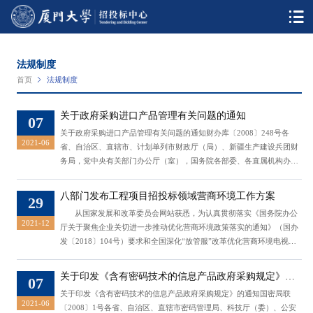
法规制度
首页
法规制度
关于政府采购进口产品管理有关问题的通知
07
关于政府采购进口产品管理有关问题的通知​财办库〔2008〕248号各
2021-06
省、自治区、直辖市、计划单列市财政厅（局）、新疆生产建设兵团财
务局，党中央有关部门办公厅（室），国务院各部委、各直属机构办公
厅（室），全国人大常委会办公厅秘书局，全国政协办公厅机关事务管
理局，高法院办公厅，高检院办公厅，有关人民团体办公厅
八部门发布工程项目招投标领域营商环境工作方案
29
（室）： 财政部于2007年12月印发了《政府采购进口产品管理办
从国家发展和改革委员会网站获悉，为认真贯彻落实《国务院办公
法》（财库[2007]119号）。该办法印发后...
2021-12
厅关于聚焦企业关切进一步推动优化营商环境政策落实的通知》（国办
发〔2018〕104号）要求和全国深化“放管服”改革优化营商环境电视电
话会议精神，消除招投标过程中对不同所有制企业设置的各类不合理限
制和壁垒，维护公平竞争的市场秩序，决定在全国开展工程项目招投标
关于印发《含有密码技术的信息产品政府采购规定》的
07
领域营商环境专项整治工作。国家发展改革委办公厅、工业和信息化部
通知
关于印发《含有密码技术的信息产品政府采购规定》的通知国密局联
办公厅、住房城乡建设...
2021-06
〔2008〕1号各省、自治区、直辖市密码管理局、科技厅（委）、公安