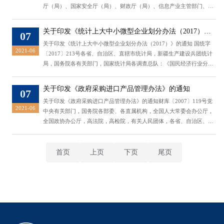
厅（局）、国家安全厅（局）、财政厅（局）、信息产业主管部门、商
务主管部门、保密局、信息化领导小组办公室，新疆生产建设兵团密码
管理局、科技局、公安局、财务局、商务局、保密局、信息化领导小组
关于印发《统计上大中小微型企业划分办法（2017）》
07
办公室： 为规范含有密码技术的信息产品政府采购行为，维护国家
的通知
关于印发《统计上大中小微型企业划分办法（2017）》的通知 国统字
信息安全，国家密码管理局、科...
2021-06
〔2017〕213号各省、自治区、直辖市统计局，新疆生产建设兵团统计
局，国务院各有关部门，国家统计局各调查总队：《国民经济行业分
类》（GB/T 4754—2017）已正式实施，现对2011年制定的《统计上大
中小微型企业划分办法》进行修订。本次修订保持原有的分类原则、方
关于印发《政府采购进口产品管理办法》的通知
07
法、结构框架和适用范围，仅将所涉及的行业按照《国民经济行业分
关于印发《政府采购进口产品管理办法》的通知财库〔2007〕119号党
类》（GB/T 4754—2011）和《国民...
2021-06
中央有关部门，国务院各部委、各直属机构，全国人大常委会办公厅，
全国政协办公厅，高法院，高检院，有关人民团体，各省、自治区、直
辖市、计划单列市财政厅（局），新疆生产建设兵团财务局，各集中采
购机构： 为了贯彻落实《国务院关于实施〈国家中长期科学和技术
发展规划纲要（2006-2020年）〉若干配套政策的通知》（国发
首页
上页
下页
尾页
〔2006〕6号），推动和促进自主创新...