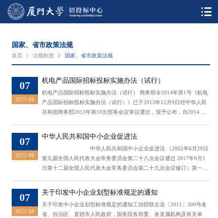
国家、省市政策法规
首页
法规制度
国家、省市政策法规
机电产品国际招标投标实施办法（试行）
07
机电产品国际招标投标实施办法（试行） 商务部令2014年第1号《机电
2021-06
产品国际招标投标实施办法（试行）》已于2013年12月9日经中华人民
共和国商务部2013年第10次部务会议审议通过，现予公布，自2014 年4
月1日起施行。原《机电产品国际招标投标实施办法》（商务部2004年
第13号令）同时废止。​部长：高虎城2014年2月21日 第一
中华人民共和国中小企业促进法
07
章 总 则 第一条 为了规范机电产品国际招标投标活动，保护国家利
中华人民共和国中小企业促进法 （2002年6月29日
益、社会公共利益和招标投标活动...
2021-06
第九届全国人民代表大会常务委员会第二十八次会议通过 2017年9月1
日第十二届全国人民代表大会常务委员会第二十九次会议修订）​第一
章 总则第一条 为了改善中小企业经营环境，保障中小企业公平参与
市场竞争，维护中小企业合法权益，支持中小企业创业创新，促进中小
关于印发中小企业划型标准规定的通知
07
企业健康发展，扩大城乡就业，发挥中小企业在国民经济和社会发展中
关于印发中小企业划型标准规定的通知​工信部联企业〔2011〕300号各
的重要作用...
2021-06
省、自治区、直辖市人民政府，国务院各部委、各直属机构及有关单