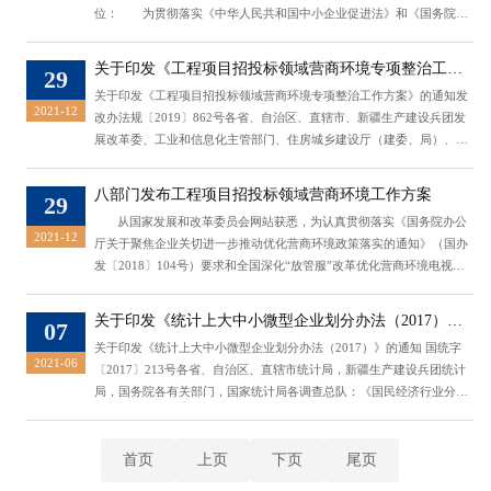
位： 为贯彻落实《中华人民共和国中小企业促进法》和《国务院关
于进一步促进中小企业发展的若干意见》（国发〔2009〕36号），工业
和信息化部、国家统计局、发展改革委、财政部研究制定了《中小企业
关于印发《工程项目招投标领域营商环境专项整治工作
29
划型标准规定》。经国务院同意，现印发给你们，请遵照执
方案》的通知
关于印发《工程项目招投标领域营商环境专项整治工作方案》的通知发
行。 ...
2021-12
改办法规〔2019〕862号各省、自治区、直辖市、新疆生产建设兵团发
展改革委、工业和信息化主管部门、住房城乡建设厅（建委、局）、交
通运输厅（局、委）、水利厅（局）、商务厅（局）、公共资源交易平
台整合牵头部门，各省、自治区、直辖市通信管理局，各地区铁路监管
八部门发布工程项目招投标领域营商环境工作方案
29
局、民航各地区管理局：为认真贯彻落实《国务院办公厅关于聚焦企业
从国家发展和改革委员会网站获悉，为认真贯彻落实《国务院办公
关切 进一步推动优化营商环...
2021-12
厅关于聚焦企业关切进一步推动优化营商环境政策落实的通知》（国办
发〔2018〕104号）要求和全国深化“放管服”改革优化营商环境电视电
话会议精神，消除招投标过程中对不同所有制企业设置的各类不合理限
制和壁垒，维护公平竞争的市场秩序，决定在全国开展工程项目招投标
关于印发《统计上大中小微型企业划分办法（2017）》
07
领域营商环境专项整治工作。国家发展改革委办公厅、工业和信息化部
的通知
关于印发《统计上大中小微型企业划分办法（2017）》的通知 国统字
办公厅、住房城乡建设...
2021-06
〔2017〕213号各省、自治区、直辖市统计局，新疆生产建设兵团统计
局，国务院各有关部门，国家统计局各调查总队：《国民经济行业分
类》（GB/T 4754—2017）已正式实施，现对2011年制定的《统计上大
中小微型企业划分办法》进行修订。本次修订保持原有的分类原则、方
法、结构框架和适用范围，仅将所涉及的行业按照《国民经济行业分
首页
上页
下页
尾页
类》（GB/T 4754—2011）和《国民...