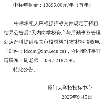
中标
年租金：
13895.00
元
/年
（首年）
中标
承租人
应根据招标文件规定于招租
结果公告后
7天内
向学校资产与后勤事务管理
处
房产科提供
相关审核材料(审核材料接收电
子邮件：fdcdm@xmu.edu.cn)，合同签订事宜
请联系：周老师，0592-2187596。
特此公告。
厦门大学招投标中心
202
5
年
9
月
5
日