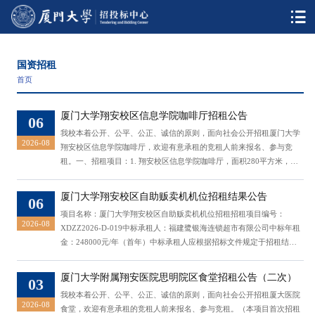
国资招租
首页
厦门大学翔安校区信息学院咖啡厅招租公告
06
我校本着公开、公平、公正、诚信的原则，面向社会公开招租厦门大学
2026-08
翔安校区信息学院咖啡厅，欢迎有意承租的竞租人前来报名、参与竞
租。一、招租项目：1. 翔安校区信息学院咖啡厅，面积280平方米，年
租金底标价84000元（人民币）。2.店面限定经营项目：咖啡厅。3.经营
要求：3.1须阶段性更新饮品、糕点、水果、小吃及简餐名目；3.2咖啡
厦门大学翔安校区自助贩卖机机位招租结果公告
06
厅独立设置水电表，水电费安装费用及日常水电费由承租人承担；3.4禁
项目名称：厦门大学翔安校区自助贩卖机机位招租招租项目编号：
止使用明火。4.服务要求：该咖啡厅为教学辅助服务用房，...
2026-08
XDZZ2026-D-019中标承租人：福建鹭银海连锁超市有限公司中标年租
金：248000元/年（首年）中标承租人应根据招标文件规定于招租结果
公告后7天内向学校资产与后勤事务管理处房产科提供相关审核材料(审
核材料接收电子邮件：fdcdm@xmu.edu.cn)，合同签订事宜请联系：林
厦门大学附属翔安医院思明院区食堂招租公告（二次）
03
老师，0592-2182285。特此公告。厦门大学招投标中心 2026年8月6日
我校本着公开、公平、公正、诚信的原则，面向社会公开招租厦大医院
2026-08
食堂，欢迎有意承租的竞租人前来报名、参与竞租。（本项目首次招租