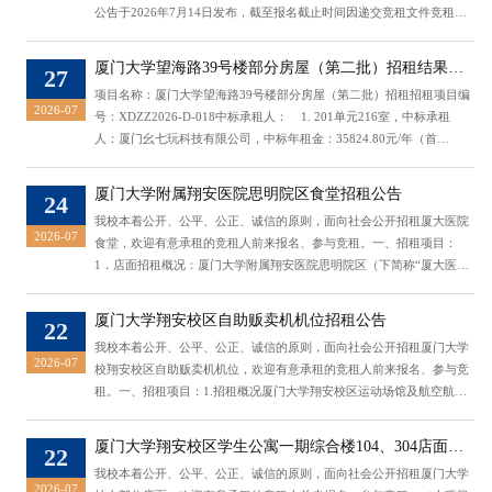
公告于2026年7月14日发布，截至报名截止时间因递交竞租文件竞租人
数量未达开标要求，2026年8月3日发布二次招租公告。） 一、招租项
目：1．店面招租概况：厦门大学附属翔安医院思明院区（下简称“厦大
厦门大学望海路39号楼部分房屋（第二批）招租结果公
27
医院”）食堂，计租面积120平方米，承租后经营项目限定为食堂，底标
告
项目名称：厦门大学望海路39号楼部分房屋（第二批）招租招租项目编
价36000元/年。2. 店面限定经营项目：...
2026-07
号：XDZZ2026-D-018中标承租人： 1. 201单元216室，中标承租
人：厦门幺七玩科技有限公司，中标年租金：35824.80元/年（首
年）； 2. 201单元218室，中标承租人：厦门鑫权数科科技有限公
司，中标年租金：14589.36元/年（首年）； 3. 301单元314室，中标
厦门大学附属翔安医院思明院区食堂招租公告
24
承租人：厦门好势未来科技有限公司，中标年租金：26421.12元/年（首
我校本着公开、公平、公正、诚信的原则，面向社会公开招租厦大医院
年）； 4. 301单元316室，中标承租人：...
2026-07
食堂，欢迎有意承租的竞租人前来报名、参与竞租。一、招租项目：
1．店面招租概况：厦门大学附属翔安医院思明院区（下简称“厦大医
院”）食堂，计租面积120平方米，承租后经营项目限定为食堂，底标价
36000元/年。2. 店面限定经营项目：食堂。3. 租赁期限及租金涨幅：店
厦门大学翔安校区自助贩卖机机位招租公告
22
面招租年限5年，租金前2年不变，从第3年起，在前一年的基础上租金
我校本着公开、公平、公正、诚信的原则，面向社会公开招租厦门大学
每年递增5%，租金按自然季度支付。...
2026-07
校翔安校区自助贩卖机机位，欢迎有意承租的竞租人前来报名、参与竞
租。一、招租项目：1.招租概况厦门大学翔安校区运动场馆及航空航天
学院、学生活动中心共8台自助贩卖机机位（区域布点详情详见招租文
件）整体出租，合计底标价16000元/年。租期5年，租金前2年不变，第
厦门大学翔安校区学生公寓一期综合楼104、304店面招
22
3年起每年递增5%，租金按自然年度支付。2. 经营资格限定：竞租人应
租公告（二次）
我校本着公开、公平、公正、诚信的原则，面向社会公开招租厦门大学
为法人企业（不接受自然人、个体工商户等非法人企业参与竞租）...
2026-07