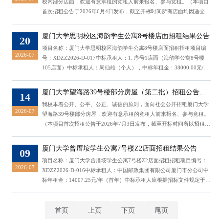
校内部分店面，欢迎有意承租的竞租人前来报名、参与竞租。（本项目
首次招租公告于2026年6月4日发布，截至开标时间所有店面均因递交竞
租文件竞租人数量未达开标要求，2026年7月22日发布二次招租公
告。）一、招租项目：1. 招租店面概况序号楼幢店面名称现状面积（平
厦门大学思明校区海韵学生公寓8号楼店面招租结果公告
20
方米）招租项目租期（年）底标价（元/年）1翔安校区一期综合楼
项目名称：厦门大学思明校区海韵学生公寓8号楼店面招租招租项目编
304155.34药店5196,796.25 说明：首次招租中“...
2026-07
号：XDZZ2026-D-017中标承租人：1. 序号1店面（海韵学公寓8号楼
105店面）中标承租人：周仙雄（个人），中标年租金：38000.00元/年
（首年）；2. 序号2店面（海韵学公寓8号楼106、107、108、109、
118、119、120、121、122、123店面）中标承租人：周仙雄（个
厦门大学望海路39号楼部分房屋（第二批）招租公告
14
人），中标年租金：319999.00元/年（首年）；3. 序号3店面（海韵学
（二次）
我校本着公开、公平、公正、诚信的原则，面向社会公开招租厦门大学
公寓8号楼126、127店面）未成交。中标承租人应根据招标文件规定于
2026-07
望海路39号楼部分房屋，欢迎有意承租的竞租人前来报名、参与竞租。
招租结果公告后7天内向学校资产与后勤事务管理处房产科提供相关审
（本项目首次招租公告于2026年7月3日发布，截至开标时间所以招租店
核材料(...
面均因递交竞租文件竞租人数量未达开标要求，2026年7月14日发布二
次招租公告。）一、招租项目：1. 店面招租概况：房屋号房屋面积（平
厦门大学曾厝垵学生公寓7号楼Z2店面招租结果公告
09
方米）底标价（元/年）现有合同截止日201单元216室64.935824.8空置
项目名称：厦门大学曾厝垵学生公寓7号楼Z2店面招租招租项目编号：
201单元218室26.4314589.36空置301单元314室45....
2026-07
XDZZ2026-D-016中标承租人：中国邮政集团有限公司厦门市分公司中
标年租金：14007.25元/年（首年）中标承租人应根据招标文件规定于招
租结果公告后7天内向学校资产与后勤事务管理处房产科提供相关审核
材料(审核材料接收电子邮件：fdcdm@xmu.edu.cn)，合同签订事宜请联
系：林老师，0592-2182285。特此公告。 厦门大学招投标中心2026年7
首页
上页
下页
尾页